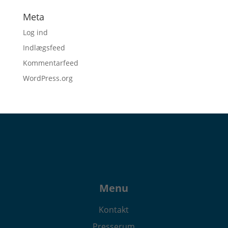
Meta
Log ind
Indlægsfeed
Kommentarfeed
WordPress.org
Menu
Kontakt
Presserum